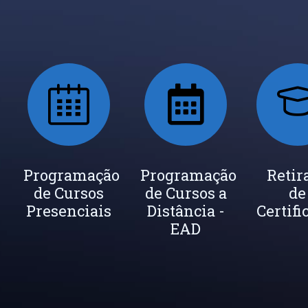
ada
Programação
Seja um
Programação
Inscrição
Retir
de Cursos
Instrutor
de Cursos a
Newsletter
de
cados
Presenciais
Distância -
Certifi
EAD