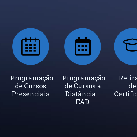
ada
Programação
Seja um
Programação
Inscrição
Retir
de Cursos
Instrutor
de Cursos a
Newsletter
de
cados
Presenciais
Distância -
Certifi
EAD