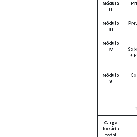
Módulo
Pr
II
Módulo
Pre
III
Módulo
IV
Sobr
e 
Módulo
Co
V
Carga
horária
total