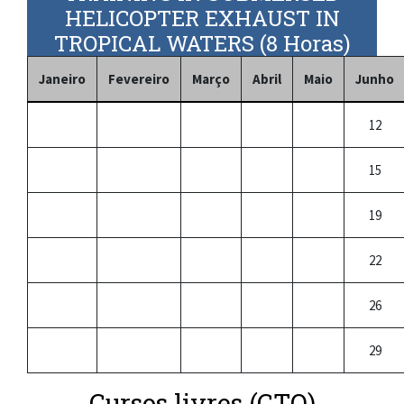
HELICOPTER EXHAUST IN
TROPICAL WATERS (8 Horas)
Janeiro
Fevereiro
Março
Abril
Maio
Junho
12
15
19
22
26
29
Cursos livres (CTO)