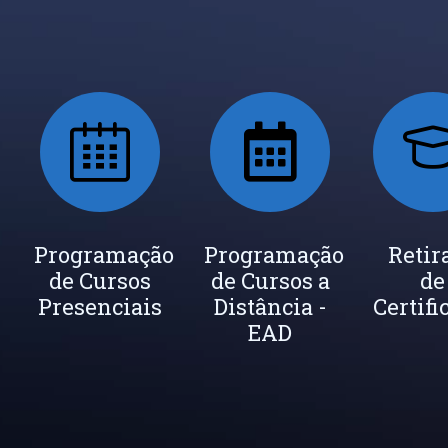
ada
Programação
Seja um
Programação
Inscrição
Retir
de Cursos
Instrutor
de Cursos a
Newsletter
de
cados
Presenciais
Distância -
Certifi
EAD