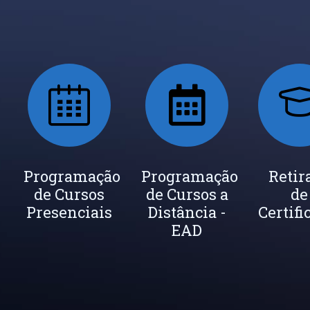
ada
Programação
Seja um
Programação
Inscrição
Retir
de Cursos
Instrutor
de Cursos a
Newsletter
de
cados
Presenciais
Distância -
Certifi
EAD