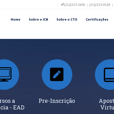
(21)2223-3458 | (21)2223-0528 |
Home
Sobre o ICN
Sobre o CTO
Certificações
rsos a
Pre-Inscrição
Apost
cia - EAD
Virt