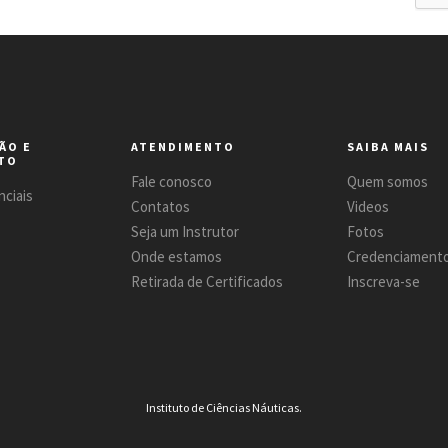
ÃO E
ATENDIMENTO
SAIBA MAIS
TO
Fale conosco
Quem somos
ciais
Contatos
Videos
Seja um Instrutor
Fotos
Onde estamos
Credenciament
Retirada de Certificados
Inscreva-se
Instituto de Ciências Náuticas.