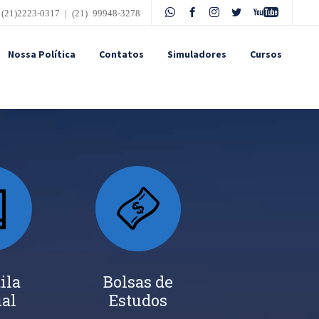
 (21)2223-0317 | (21) 99948-3278
Nossa Política
Contatos
Simuladores
Cursos
ila
Bolsas de
ual
Estudos