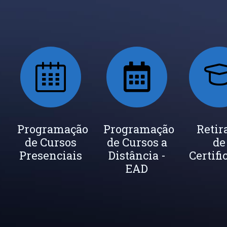
ada
Programação
Seja um
Programação
Inscrição
Retir
de Cursos
Instrutor
de Cursos a
Newsletter
de
cados
Presenciais
Distância -
Certifi
EAD