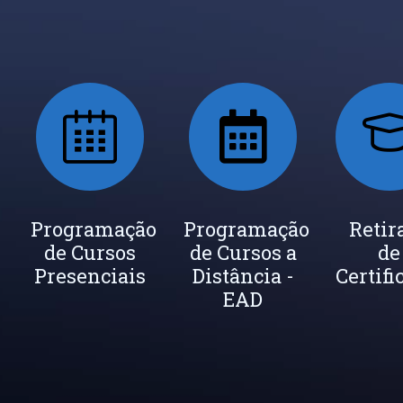
ada
Programação
Seja um
Programação
Inscrição
Retir
de Cursos
Instrutor
de Cursos a
Newsletter
de
cados
Presenciais
Distância -
Certifi
EAD