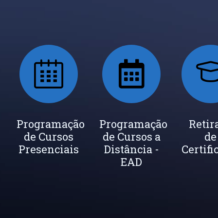
ada
Programação
Seja um
Programação
Inscrição
Retir
de Cursos
Instrutor
de Cursos a
Newsletter
de
cados
Presenciais
Distância -
Certifi
EAD