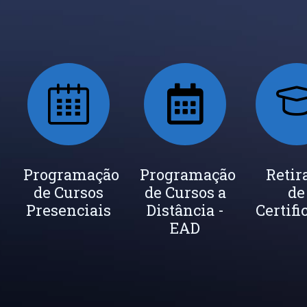
ada
Programação
Seja um
Programação
Inscrição
Retir
de Cursos
Instrutor
de Cursos a
Newsletter
de
cados
Presenciais
Distância -
Certifi
EAD