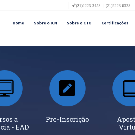
(21)2223-3458 | (21)2223-0528 |
Home
Sobre o ICN
Sobre o CTO
Certificações
rsos a
Pre-Inscrição
Apost
cia - EAD
Virt