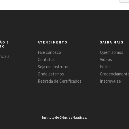
ÃO E
ATENDIMENTO
SAIBA MAIS
TO
Fale conosco
Quem somos
ciais
Contatos
Videos
Seja um Instrutor
Fotos
Onde estamos
Credenciament
Retirada de Certificados
Inscreva-se
Instituto de Ciências Náuticas.