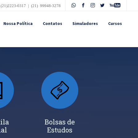
 (21)2223-0317 | (21) 99948-3278
Nossa Política
Contatos
Simuladores
Cursos
ila
Bolsas de
ual
Estudos