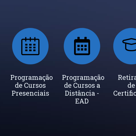
ada
Programação
Seja um
Programação
Inscrição
Retir
de Cursos
Instrutor
de Cursos a
Newsletter
de
cados
Presenciais
Distância -
Certifi
EAD