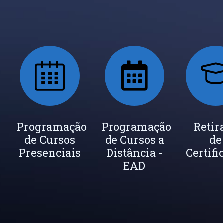
ada
Programação
Seja um
Programação
Inscrição
Retir
de Cursos
Instrutor
de Cursos a
Newsletter
de
cados
Presenciais
Distância -
Certifi
EAD