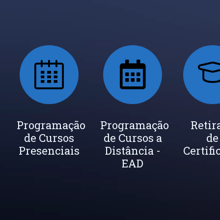
ada
Programação
Seja um
Programação
Inscrição
Retir
de Cursos
Instrutor
de Cursos a
Newsletter
de
cados
Presenciais
Distância -
Certifi
EAD