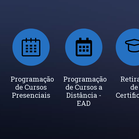
ada
Programação
Seja um
Programação
Inscrição
Retir
de Cursos
Instrutor
de Cursos a
Newsletter
de
cados
Presenciais
Distância -
Certifi
EAD