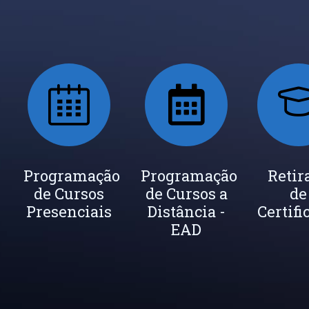
ada
Programação
Seja um
Programação
Inscrição
Retir
de Cursos
Instrutor
de Cursos a
Newsletter
de
cados
Presenciais
Distância -
Certifi
EAD