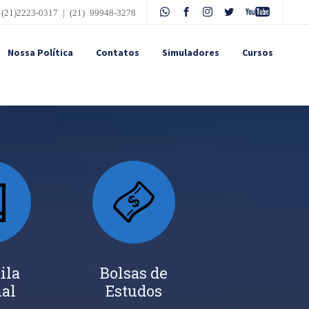
 (21)2223-0317 | (21) 99948-3278
Nossa Política
Contatos
Simuladores
Cursos
ila
Bolsas de
ual
Estudos