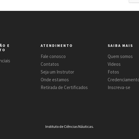
ÃO E
ATENDIMENTO
SAIBA MAIS
TO
Fale conosco
Quem somos
ciais
Contatos
Videos
Seja um Instrutor
Fotos
Onde estamos
Credenciament
Retirada de Certificados
Inscreva-se
Instituto de Ciências Náuticas.