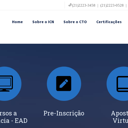
(21)2223-3458 | (21)2223-0528 |
Home
Sobre o ICN
Sobre o CTO
Certificações
rsos a
Pre-Inscrição
Apost
cia - EAD
Virt