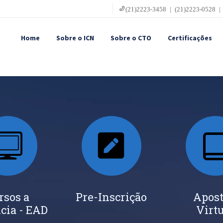
(21)2223-3458 | (21)2223-0528 |
Home
Sobre o ICN
Sobre o CTO
Certificações
rsos a
Pre-Inscrição
Apost
cia - EAD
Virt