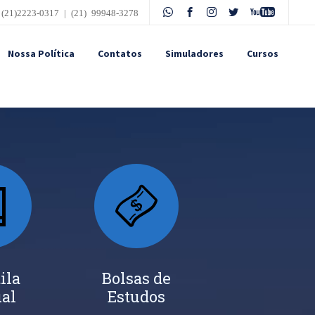
 (21)2223-0317 | (21) 99948-3278
Nossa Política
Contatos
Simuladores
Cursos
ila
Bolsas de
ual
Estudos