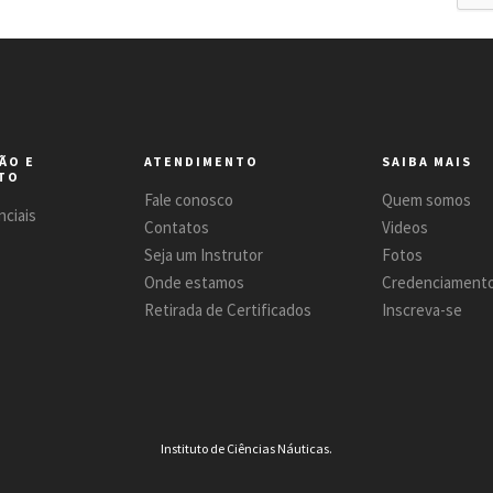
ÃO E
ATENDIMENTO
SAIBA MAIS
TO
Fale conosco
Quem somos
ciais
Contatos
Videos
Seja um Instrutor
Fotos
Onde estamos
Credenciament
Retirada de Certificados
Inscreva-se
Instituto de Ciências Náuticas.