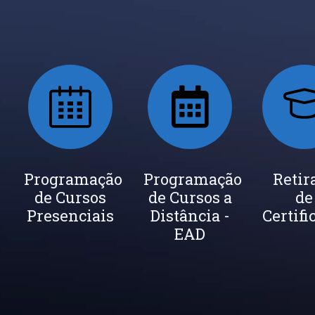
ada
Programação
Seja um
Programação
Inscrição
Retir
de Cursos
Instrutor
de Cursos a
Newsletter
de
cados
Presenciais
Distância -
Certifi
EAD