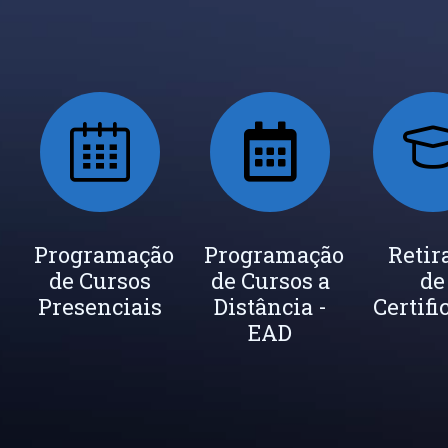
ada
Programação
Seja um
Programação
Inscrição
Retir
de Cursos
Instrutor
de Cursos a
Newsletter
de
cados
Presenciais
Distância -
Certifi
EAD