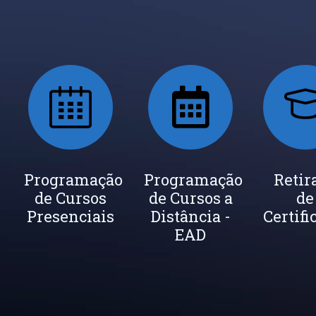
ada
Programação
Seja um
Programação
Inscrição
Retir
de Cursos
Instrutor
de Cursos a
Newsletter
de
cados
Presenciais
Distância -
Certifi
EAD