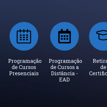
ada
Programação
Seja um
Programação
Inscrição
Retir
de Cursos
Instrutor
de Cursos a
Newsletter
de
cados
Presenciais
Distância -
Certifi
EAD