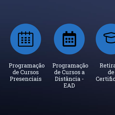
ada
Programação
Seja um
Programação
Inscrição
Retir
de Cursos
Instrutor
de Cursos a
Newsletter
de
cados
Presenciais
Distância -
Certifi
EAD