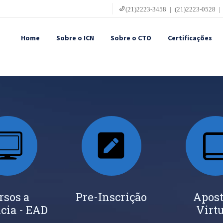
(21)2223-3458 | (21)2223-0528 |
Home
Sobre o ICN
Sobre o CTO
Certificações
rsos a
Pre-Inscrição
Apost
cia - EAD
Virt