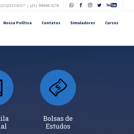
 (21)2223-0317 | (21) 99948-3278
Nossa Política
Contatos
Simuladores
Cursos
ila
Bolsas de
ual
Estudos