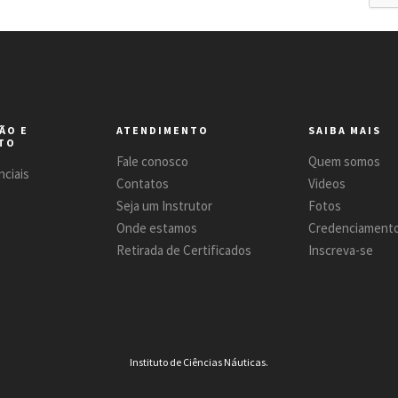
ÃO E
ATENDIMENTO
SAIBA MAIS
TO
Fale conosco
Quem somos
ciais
Contatos
Videos
Seja um Instrutor
Fotos
Onde estamos
Credenciament
Retirada de Certificados
Inscreva-se
Instituto de Ciências Náuticas.