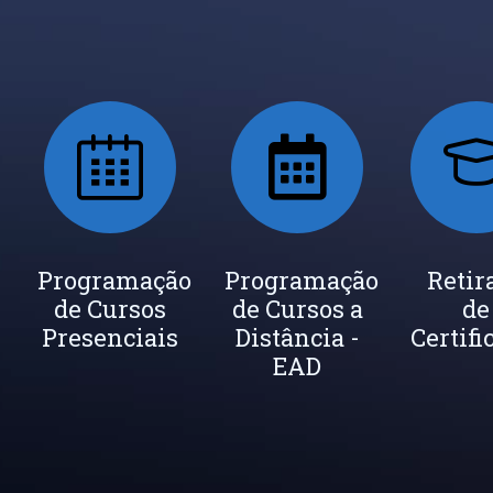
ada
Programação
Seja um
Programação
Inscrição
Retir
de Cursos
Instrutor
de Cursos a
Newsletter
de
cados
Presenciais
Distância -
Certifi
EAD