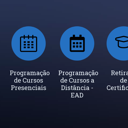
ada
Programação
Seja um
Programação
Inscrição
Retir
de Cursos
Instrutor
de Cursos a
Newsletter
de
cados
Presenciais
Distância -
Certifi
EAD