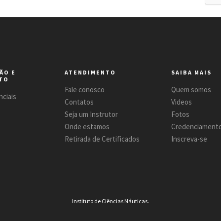
ÃO E
ATENDIMENTO
SAIBA MAIS
TO
Fale conosco
Quem somos
ciais
Contatos
Videos
Seja um Instrutor
Fotos
Onde estamos
Credenciament
Retirada de Certificados
Inscreva-se
Instituto de Ciências Náuticas.