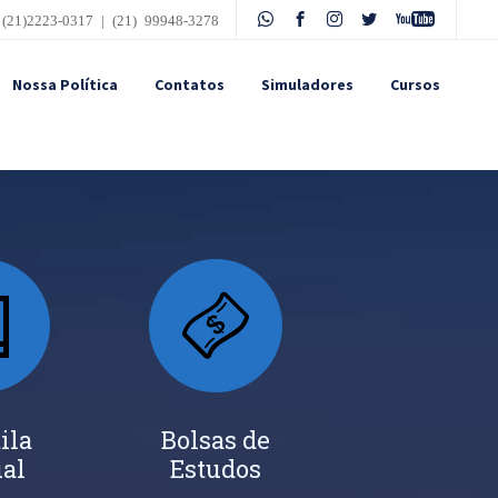
 (21)2223-0317 | (21) 99948-3278
Nossa Política
Contatos
Simuladores
Cursos
ila
Bolsas de
ual
Estudos