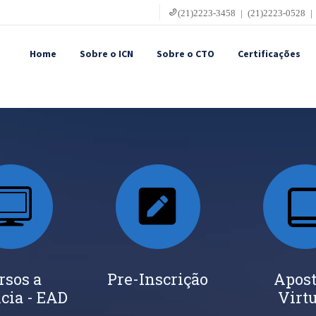
(21)2223-3458 | (21)2223-0528 |
Home
Sobre o ICN
Sobre o CTO
Certificações
rsos a
Pre-Inscrição
Apost
cia - EAD
Virt